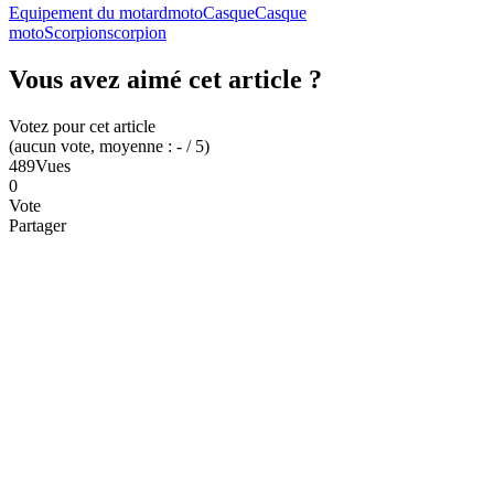
Equipement du motard
moto
Casque
Casque
moto
Scorpion
scorpion
Vous avez aimé cet article ?
Votez pour cet article
(
aucun
vote
, moyenne :
-
/ 5
)
489
Vues
0
Vote
Partager