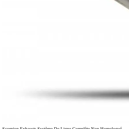
Scorpion Exhausts Système De Ligne Complète Non Homologué