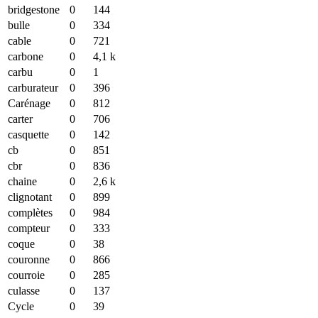
bridgestone
0
144
bulle
0
334
cable
0
721
carbone
0
4,1 k
carbu
0
1
carburateur
0
396
Carénage
0
812
carter
0
706
casquette
0
142
cb
0
851
cbr
0
836
chaine
0
2,6 k
clignotant
0
899
complètes
0
984
compteur
0
333
coque
0
38
couronne
0
866
courroie
0
285
culasse
0
137
Cycle
0
39