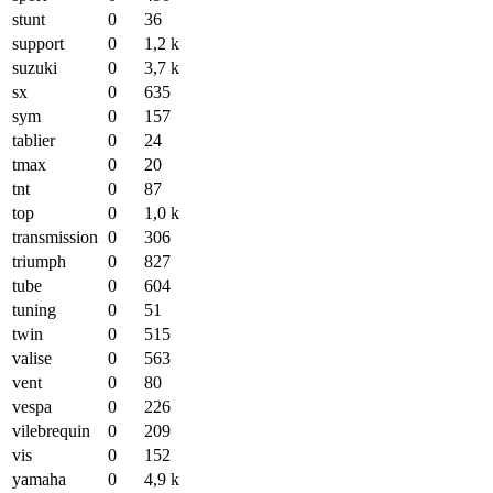
stunt
0
36
support
0
1,2 k
suzuki
0
3,7 k
sx
0
635
sym
0
157
tablier
0
24
tmax
0
20
tnt
0
87
top
0
1,0 k
transmission
0
306
triumph
0
827
tube
0
604
tuning
0
51
twin
0
515
valise
0
563
vent
0
80
vespa
0
226
vilebrequin
0
209
vis
0
152
yamaha
0
4,9 k