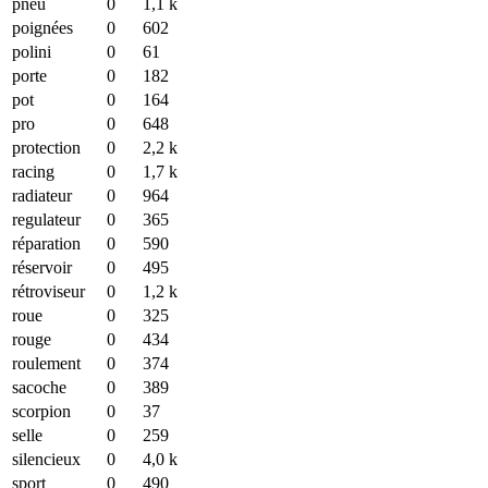
pneu
0
1,1 k
poignées
0
602
polini
0
61
porte
0
182
pot
0
164
pro
0
648
protection
0
2,2 k
racing
0
1,7 k
radiateur
0
964
regulateur
0
365
réparation
0
590
réservoir
0
495
rétroviseur
0
1,2 k
roue
0
325
rouge
0
434
roulement
0
374
sacoche
0
389
scorpion
0
37
selle
0
259
silencieux
0
4,0 k
sport
0
490