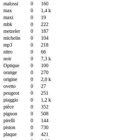
malossi
0
160
max
0
1,4 k
maxi
0
19
mbk
0
222
metzeler
0
187
michelin
0
104
mp3
0
218
nitro
0
66
noir
0
7,3 k
Optique
0
100
orange
0
270
origine
0
2,0 k
ovetto
0
27
peugeot
0
251
piaggio
0
1,2 k
pièce
0
352
pignon
0
508
pirelli
0
144
piston
0
730
plaque
0
421