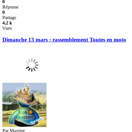
0
Réponse
0
Partage
4,2 k
Vues
Dimanche 13 mars : rassemblement Toutes en moto
Par
Maxime