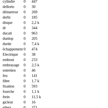
cylindre
0
447
dellorto
0
30
démarreur
0
269
derbi
0
185
disque
0
2,2 k
dr
0
344
ducati
0
963
dunlop
0
205
durite
0
7,4 k
échappement
0
474
Electrique
0
38
embout
0
233
embrayage
0
2,5 k
entretien
0
46
feu
0
141
filtre
0
1,7 k
fixation
0
593
fourche
0
1,1 k
frein
0
11,5 k
gicleur
0
16
gilera
0
371