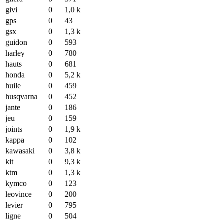
givi
0
1,0 k
gps
0
43
gsx
0
1,3 k
guidon
0
593
harley
0
780
hauts
0
681
honda
0
5,2 k
huile
0
459
husqvarna
0
452
jante
0
186
jeu
0
159
joints
0
1,9 k
kappa
0
102
kawasaki
0
3,8 k
kit
0
9,3 k
ktm
0
1,3 k
kymco
0
123
leovince
0
200
levier
0
795
ligne
0
504