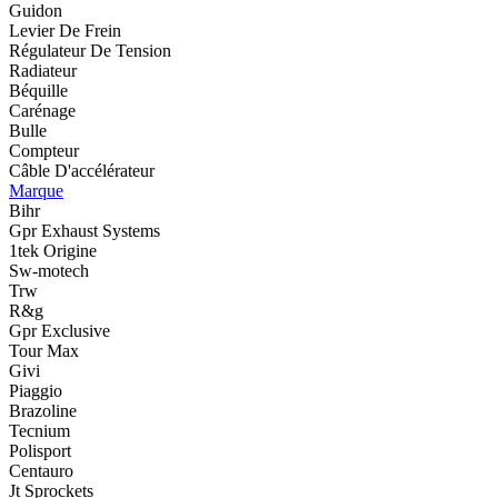
Guidon
Levier De Frein
Régulateur De Tension
Radiateur
Béquille
Carénage
Bulle
Compteur
Câble D'accélérateur
Marque
Bihr
Gpr Exhaust Systems
1tek Origine
Sw-motech
Trw
R&g
Gpr Exclusive
Tour Max
Givi
Piaggio
Brazoline
Tecnium
Polisport
Centauro
Jt Sprockets