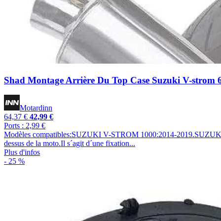
Shad Montage Arrière Du Top Case Suzuki V-strom 
Motardinn
64,37 €
42,99 €
Ports : 2,99 €
Modèles compatibles:SUZUKI V-STROM 1000:2014-2019.SUZUKI V
dessus de la moto.Il s´agit d´une fixation...
Plus d'infos
- 25 %