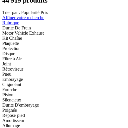
44 919 produits
Trier par :
Popularité
Prix
Affiner votre recherche
Rubrique
Durite De Frein
Motor Vehicle Exhaust
Kit Chaîne
Plaquette
Protection
Disque
Filtre à Air
Joint
Rétroviseur
Pneu
Embrayage
Clignotant
Fourche
Piston
Silencieux
Durite D'embrayage
Poignée
Repose-pied
Amortisseur
Allumage