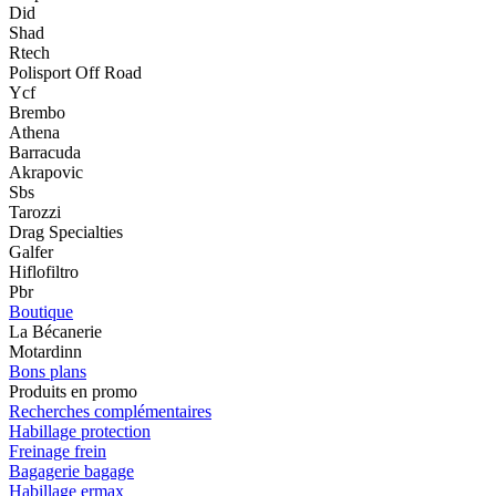
Did
Shad
Rtech
Polisport Off Road
Ycf
Brembo
Athena
Barracuda
Akrapovic
Sbs
Tarozzi
Drag Specialties
Galfer
Hiflofiltro
Pbr
Boutique
La Bécanerie
Motardinn
Bons plans
Produits en promo
Recherches complémentaires
Habillage protection
Freinage frein
Bagagerie bagage
Habillage ermax