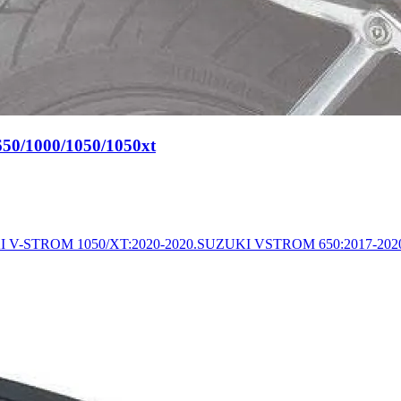
650/1000/1050/1050xt
-STROM 1050/XT:2020-2020.SUZUKI VSTROM 650:2017-2020.La fix