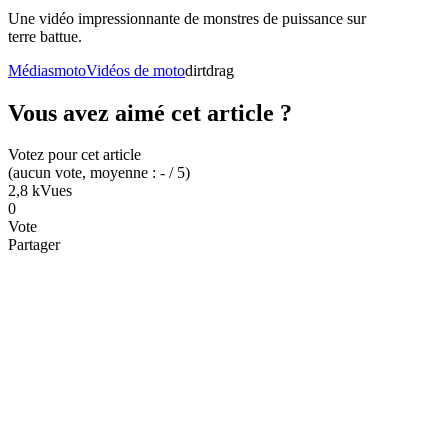
Une vidéo impressionnante de monstres de puissance sur
terre battue.
Médias
moto
Vidéos de moto
dirt
drag
Vous avez aimé cet article ?
Votez pour cet article
(
aucun
vote
, moyenne :
-
/ 5
)
2,8 k
Vues
0
Vote
Partager