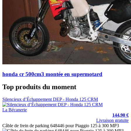
honda cr 500cm3 montée en supermotard
Top produits du moment
Silencieux d’Échappement DEP - Honda 125 CRM
La Bécanerie
144,90 €
Livraison gratuite
Câble de frein de parking 648446 pour Piaggio 125 à 300 MP3