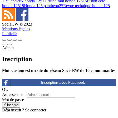
11
Silencieux honda 125
17
Piston mm honda 125
15
Piston côte
honda 125
18
Honda 125 pantheon
25
Revue technique honda 125
Social3W © 2023
Mentions légales
Publicité
Admin
Inscription
Motocustom est un site du réseau Social3W de 10 communautés
OU
Adresse email
Mot de passe
Déjà inscrit ?
Se connecter