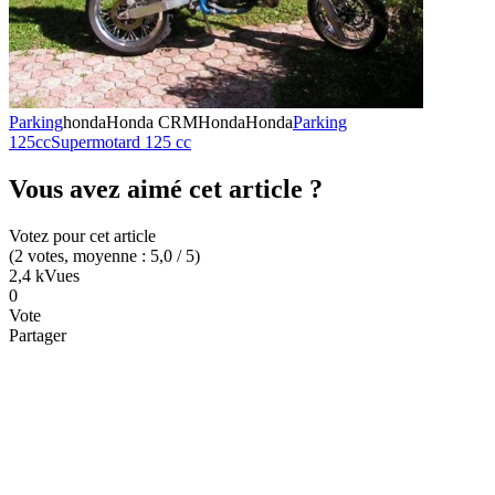
Parking
honda
Honda CRM
Honda
Honda
Parking
125cc
Supermotard 125 cc
Vous avez aimé cet article ?
Votez pour cet article
(
2
votes
, moyenne :
5,0
/ 5
)
2,4 k
Vues
0
Vote
Partager