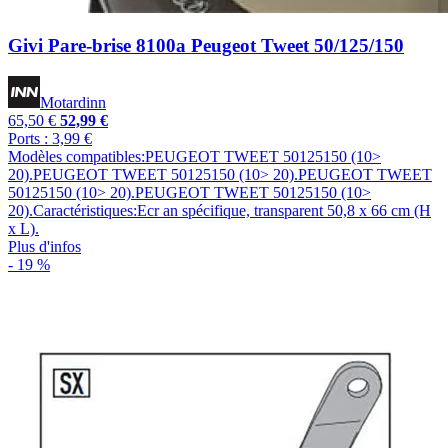
Givi Pare-brise 8100a Peugeot Tweet 50/125/150
Motardinn
65,50 €
52,99 €
Ports : 3,99 €
Modèles compatibles:PEUGEOT TWEET 50125150 (10>
20).PEUGEOT TWEET 50125150 (10> 20).PEUGEOT TWEET
50125150 (10> 20).PEUGEOT TWEET 50125150 (10>
20).Caractéristiques:Ecr an spécifique, transparent 50,8 x 66 cm (H
x L).
Plus d'infos
- 19 %