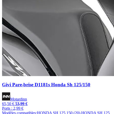
Givi Pare-brise D1181s Honda Sh 125/150
Motardinn
65,50 €
53,99 €
Ports : 2,99 €
Modèles compatibles:HONDA SH 125 150 (20).HONDA SH 125