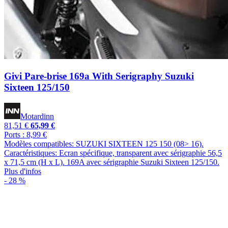
Givi Pare-brise 169a With Serigraphy Suzuki
Sixteen 125/150
Motardinn
81,51 €
65,99 €
Ports : 8,99 €
Modèles compatibles: SUZUKI SIXTEEN 125 150 (08> 16).
Caractéristiques: Ecran spécifique, transparent avec sérigraphie 56,5
x 71,5 cm (H x L). 169A avec sérigraphie Suzuki Sixteen 125/150.
Plus d'infos
- 28 %