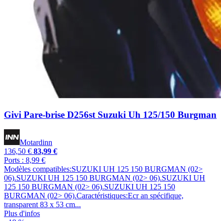
Givi Pare-brise D256st Suzuki Uh 125/150 Burgman
Motardinn
136,50 €
83,99 €
Ports : 8,99 €
Modèles compatibles:SUZUKI UH 125 150 BURGMAN (02>
06).SUZUKI UH 125 150 BURGMAN (02> 06).SUZUKI UH
125 150 BURGMAN (02> 06).SUZUKI UH 125 150
BURGMAN (02> 06).Caractéristiques:Ecr an spécifique,
transparent 83 x 53 cm...
Plus d'infos