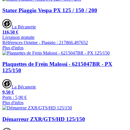
Stator Piaggio Vespa PX 125 / 150 / 200
La Bécanerie
116,50 €
Livraison gratuite
Références Origine - Piaggio : 217866.497652
Plus d'infos
Plaquettes de Frein Malossi - 6215047BR - PX
125/150
La Bécanerie
9,50 €
Ports : 5,90 €
Plus d'infos
Démarreur ZXR/GTS/HD 125/150