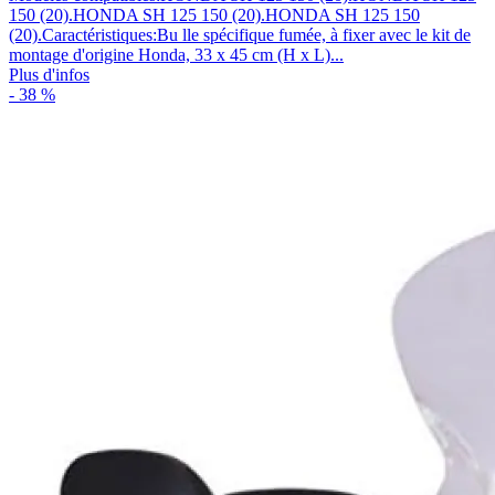
150 (20).HONDA SH 125 150 (20).HONDA SH 125 150
(20).Caractéristiques:Bu lle spécifique fumée, à fixer avec le kit de
montage d'origine Honda, 33 x 45 cm (H x L)...
Plus d'infos
- 38 %