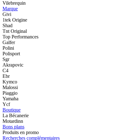
Vilebrequin
Marque
Givi
1tek Origine
Shad
Tnt Original
Top Performances
Galfer
Polini
Polisport
Sgr
Akrapovic
C4
Ebr
Kymco
Malossi
Piaggio
Yamaha
Ycf
Boutique
La Bécanerie
Motardinn
Bons plans
Produits en promo
Recherches complémentaires