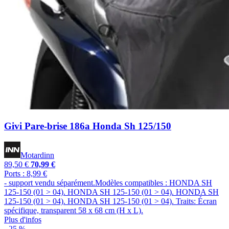
Givi Pare-brise 186a Honda Sh 125/150
Motardinn
89,50 €
70,99 €
Ports : 8,99 €
- support vendu séparément.Modèles compatibles : HONDA SH
125-150 (01 > 04). HONDA SH 125-150 (01 > 04). HONDA SH
125-150 (01 > 04). HONDA SH 125-150 (01 > 04). Traits: Écran
spécifique, transparent 58 x 68 cm (H x L).
Plus d'infos
- 25 %