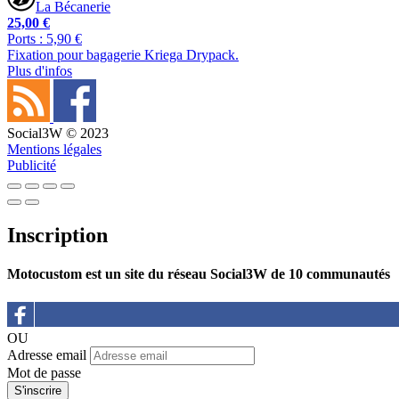
La Bécanerie
25,00 €
Ports : 5,90 €
Fixation pour bagagerie Kriega Drypack.
Plus d'infos
Social3W © 2023
Mentions légales
Publicité
Inscription
Motocustom est un site du réseau Social3W de 10 communautés
OU
Adresse email
Mot de passe