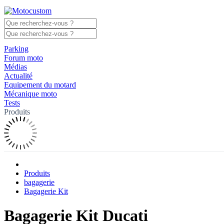
Parking
Forum moto
Médias
Actualité
Equipement du motard
Mécanique moto
Tests
Produits
Produits
bagagerie
Bagagerie Kit
Bagagerie Kit Ducati