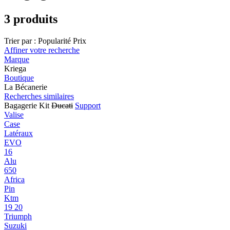
3 produits
Trier par :
Popularité
Prix
Affiner votre recherche
Marque
Kriega
Boutique
La Bécanerie
Recherches similaires
Bagagerie Kit
Ducati
Support
Valise
Case
Latéraux
EVO
16
Alu
650
Africa
Pin
Ktm
19 20
Triumph
Suzuki