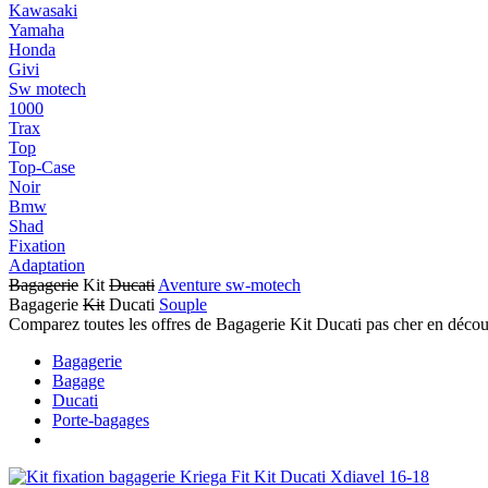
Kawasaki
Yamaha
Honda
Givi
Sw motech
1000
Trax
Top
Top-Case
Noir
Bmw
Shad
Fixation
Adaptation
Bagagerie
Kit
Ducati
Aventure sw-motech
Bagagerie
Kit
Ducati
Souple
Comparez toutes les offres de Bagagerie Kit Ducati pas cher en décou
Bagagerie
Bagage
Ducati
Porte-bagages