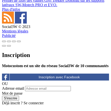
Permet de fixer des valises Givi Trekker Dolomiti sur les supports
latéraux SW-Motech PRO et EVO.
Plus d'infos
Social3W © 2023
Mentions légales
Publicité
Inscription
Motocustom est un site du réseau Social3W de 10 communautés
OU
Adresse email
Mot de passe
Déjà inscrit ?
Se connecter