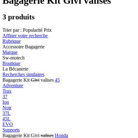
Bagagerie Kit Givi valises
3 produits
Trier par :
Popularité
Prix
Affiner votre recherche
Rubrique
Accessoire Bagagerie
Marque
Sw-motech
Boutique
La Bécanerie
Recherches similaires
Bagagerie Kit
Givi
valises
45
Adventure
Trax
37
Ion
Noir
37L
45L
EVO
Supports
Bagagerie Kit Givi
valises
Honda