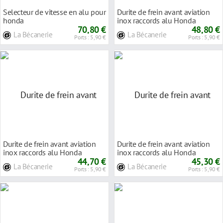
Selecteur de vitesse en alu pour
Durite de frein avant aviation
honda
inox raccords alu Honda
70,80 €
CLR125 CITYFLY
48,80 €
La Bécanerie
La Bécanerie
Ports : 5,90 €
Ports : 5,90 €
Durite de frein avant aviation
Durite de frein avant aviation
inox raccords alu Honda
inox raccords alu Honda
XL125V VARADERO
44,70 €
XL125V VARADERO
45,30 €
La Bécanerie
La Bécanerie
Ports : 5,90 €
Ports : 5,90 €