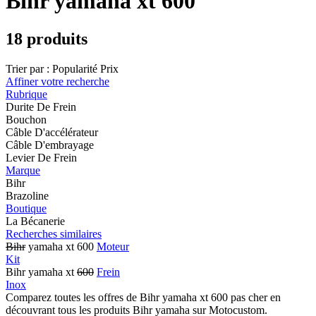
Bihr yamaha xt 600
18 produits
Trier par :
Popularité
Prix
Affiner votre recherche
Rubrique
Durite De Frein
Bouchon
Câble D'accélérateur
Câble D'embrayage
Levier De Frein
Marque
Bihr
Brazoline
Boutique
La Bécanerie
Recherches similaires
Bihr
yamaha xt 600
Moteur
Kit
Bihr yamaha xt
600
Frein
Inox
Comparez toutes les offres de Bihr yamaha xt 600 pas cher en
découvrant tous les produits Bihr yamaha sur Motocustom.