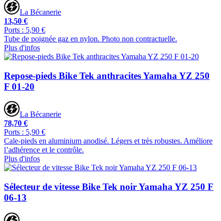
La Bécanerie
13,50 €
Ports : 5,90 €
Tube de poignée gaz en nylon. Photo non contractuelle.
Plus d'infos
Repose-pieds Bike Tek anthracites Yamaha YZ 250
F 01-20
La Bécanerie
78,70 €
Ports : 5,90 €
Cale-pieds en aluminium anodisé. Légers et très robustes. Améliore
l’adhérence et le contrôle.
Plus d'infos
Sélecteur de vitesse Bike Tek noir Yamaha YZ 250 F
06-13