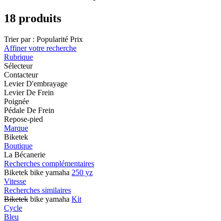
18 produits
Trier par :
Popularité
Prix
Affiner votre recherche
Rubrique
Sélecteur
Contacteur
Levier D'embrayage
Levier De Frein
Poignée
Pédale De Frein
Repose-pied
Marque
Biketek
Boutique
La Bécanerie
Recherches complémentaires
Biketek bike yamaha
250 yz
Vitesse
Recherches similaires
Biketek
bike yamaha
Kit
Cycle
Bleu