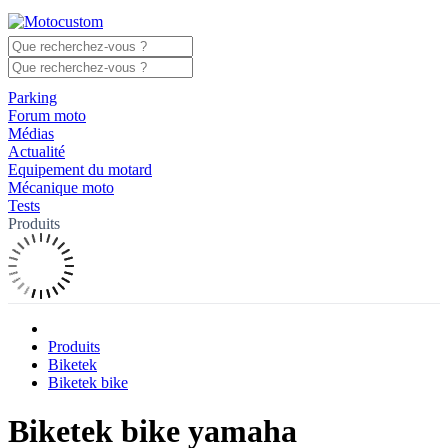
Parking
Forum moto
Médias
Actualité
Equipement du motard
Mécanique moto
Tests
Produits
Produits
Biketek
Biketek bike
Biketek bike yamaha