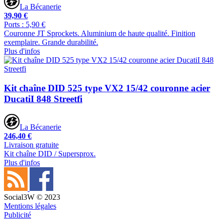
La Bécanerie
39,90 €
Ports : 5,90 €
Couronne JT Sprockets. Aluminium de haute qualité. Finition
exemplaire. Grande durabilité.
Plus d'infos
Kit chaîne DID 525 type VX2 15/42 couronne acier
DucatiI 848 Streetfi
La Bécanerie
246,40 €
Livraison gratuite
Kit chaîne DID / Supersprox.
Plus d'infos
Social3W © 2023
Mentions légales
Publicité