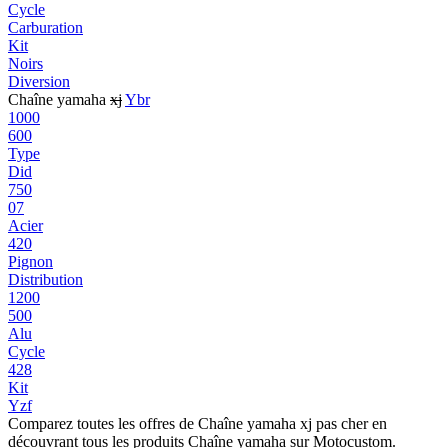
Cycle
Carburation
Kit
Noirs
Diversion
Chaîne yamaha
xj
Ybr
1000
600
Type
Did
750
07
Acier
420
Pignon
Distribution
1200
500
Alu
Cycle
428
Kit
Yzf
Comparez toutes les offres de Chaîne yamaha xj pas cher en
découvrant tous les produits Chaîne yamaha sur Motocustom.