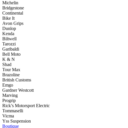
Michelin
Bridgestone
Continental
Bike It
Avon Grips
Dunlop
Kenda
Biltwell
Tarozzi
Garibaldi
Bell Moto
K & N
Shad
Tour Max
Brazoline
British Customs
Emgo
Gardner Westcott
Marving
Progrip
Rick’s Motorsport Electric
Tommaselli
Vicma
Yss Suspension
Boutique