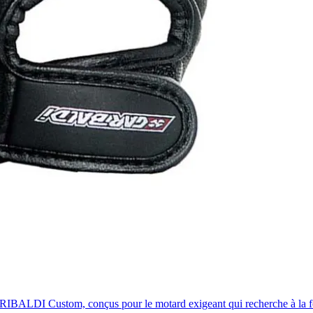
ARIBALDI Custom, conçus pour le motard exigeant qui recherche à la fo