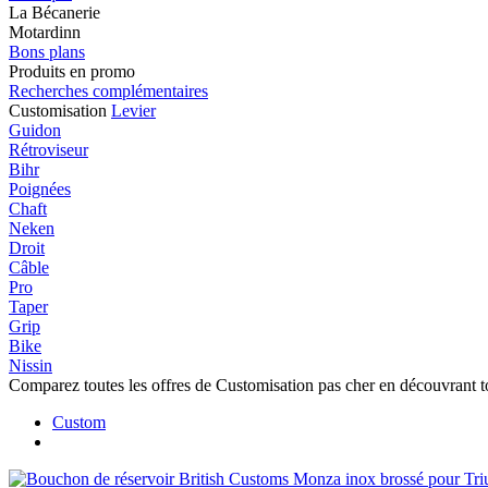
La Bécanerie
Motardinn
Bons plans
Produits en promo
Recherches complémentaires
Customisation
Levier
Guidon
Rétroviseur
Bihr
Poignées
Chaft
Neken
Droit
Câble
Pro
Taper
Grip
Bike
Nissin
Comparez toutes les offres de Customisation pas cher en découvrant 
Custom