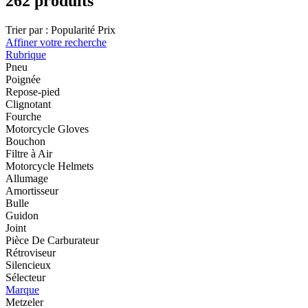
262 produits
Trier par :
Popularité
Prix
Affiner votre recherche
Rubrique
Pneu
Poignée
Repose-pied
Clignotant
Fourche
Motorcycle Gloves
Bouchon
Filtre à Air
Motorcycle Helmets
Allumage
Amortisseur
Bulle
Guidon
Joint
Pièce De Carburateur
Rétroviseur
Silencieux
Sélecteur
Marque
Metzeler