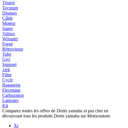
Ténéré
Tecnium
Disques
Câble
Moteur
Super
Valises
Wössner
Forgé
Rétroviseur
Tube
Givi
Support
1tek
Filtre
Cycle
Bagagerie
Electrique
Carburation
Latérales
Kit
Comparez toutes les offres de Dents yamaha xt pas cher en
découvrant tous les produits Dents yamaha sur Motocustom.
Xt