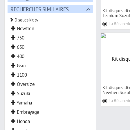
RECHERCHES SIMILAIRES
Kit disques d’
Tecnium Suzuk
Disques kit
sv
La Bécaneri
Newfren
750
650
400
Gsx r
1100
Oversize
Kit disques d’
Newfren Suzuk
Suzuki
La Bécaneri
Yamaha
Embrayage
Honda