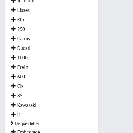
Tecnium
Lisses
Ktm
250
Garnis
Ducati
1000
Frein
600
Cb
85
Kawasaki
Dr
Disques
kit
sv
Embrayage