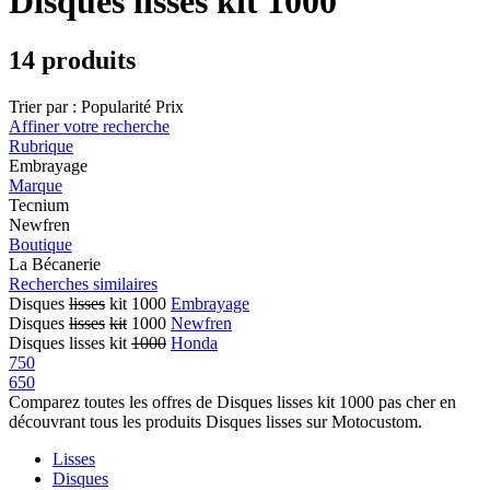
Disques lisses kit 1000
14 produits
Trier par :
Popularité
Prix
Affiner votre recherche
Rubrique
Embrayage
Marque
Tecnium
Newfren
Boutique
La Bécanerie
Recherches similaires
Disques
lisses
kit 1000
Embrayage
Disques
lisses
kit
1000
Newfren
Disques lisses kit
1000
Honda
750
650
Comparez toutes les offres de Disques lisses kit 1000 pas cher en
découvrant tous les produits Disques lisses sur Motocustom.
Lisses
Disques