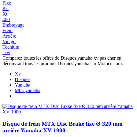
Fixe
Kit
Xt
400
Embrayage
Frein
Arrière
Virago
Tecnium
Trw
Comparez toutes les offres de Disques yamaha xv pas cher en
découvrant tous les produits Disques yamaha sur Motocustom.
Xv
Disques
Yamaha
Mbk-yamaha
Disque de frein MTX Disc Brake fixe Ø 320 mm
arrière Yamaha XV 1900