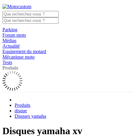
Parking
Forum moto
Médias
Actualité
Equipement du motard
Mécanique moto
Tests
Produits
Produits
disque
Disques yamaha
Disques yamaha xv