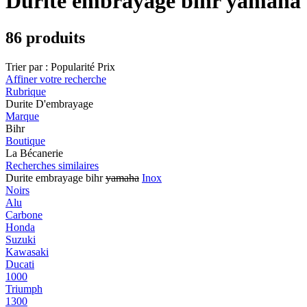
Durite embrayage bihr yamaha
86 produits
Trier par :
Popularité
Prix
Affiner votre recherche
Rubrique
Durite D'embrayage
Marque
Bihr
Boutique
La Bécanerie
Recherches similaires
Durite embrayage bihr
yamaha
Inox
Noirs
Alu
Carbone
Honda
Suzuki
Kawasaki
Ducati
1000
Triumph
1300