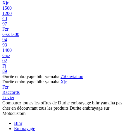
Xjr
1500
1200
Gl
97
Fzr
Gsx1300
94
93
1400
Gpz
02
Fj
89
Durite
embrayage bihr
yamaha
750 aviation
Durite
embrayage bihr yamaha
Xjr
Fzr
Raccords
Levier
Comparez toutes les offres de Durite embrayage bihr yamaha pas
cher en découvrant tous les produits Durite embrayage sur
Motocustom.
Bihr
Embrayage