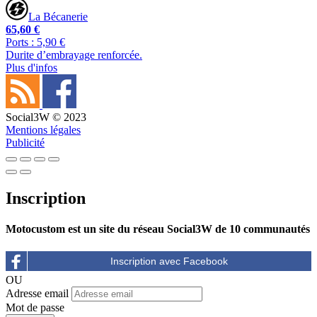
La Bécanerie
65,60 €
Ports : 5,90 €
Durite d’embrayage renforcée.
Plus d'infos
Social3W © 2023
Mentions légales
Publicité
Inscription
Motocustom est un site du réseau Social3W de 10 communautés
OU
Adresse email
Mot de passe