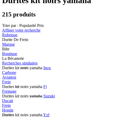
Durites kit noirs yamaha
215 produits
Trier par :
Popularité
Prix
Affiner votre recherche
Rubrique
Durite De Frein
Marque
Bihr
Boutique
La Bécanerie
Recherches similaires
Durites kit
noirs
yamaha
Inox
Carbone
Aviation
Frein
Durites
kit
noirs yamaha
Fj
Freinage
Durites kit noirs
yamaha
Suzuki
Ducati
Frein
Honda
Durites
kit noirs yamaha
Yzf