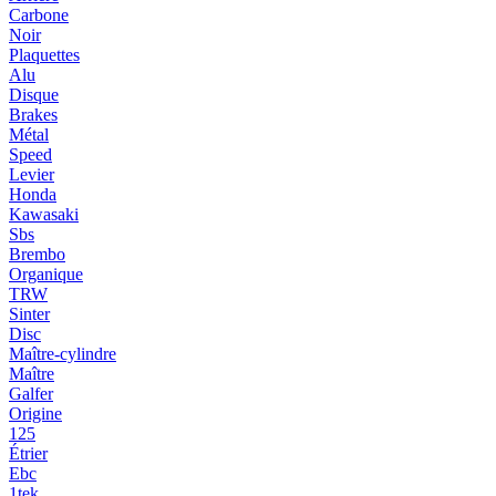
Carbone
Noir
Plaquettes
Alu
Disque
Brakes
Métal
Speed
Levier
Honda
Kawasaki
Sbs
Brembo
Organique
TRW
Sinter
Disc
Maître-cylindre
Maître
Galfer
Origine
125
Étrier
Ebc
1tek