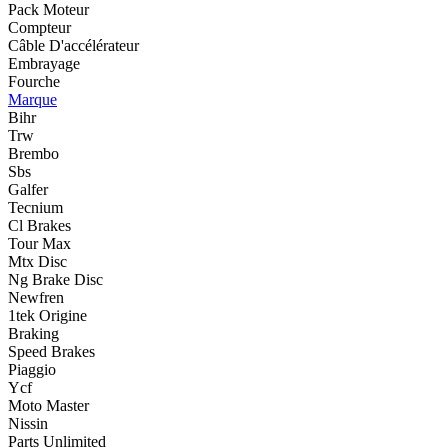
Pack Moteur
Compteur
Câble D'accélérateur
Embrayage
Fourche
Marque
Bihr
Trw
Brembo
Sbs
Galfer
Tecnium
Cl Brakes
Tour Max
Mtx Disc
Ng Brake Disc
Newfren
1tek Origine
Braking
Speed Brakes
Piaggio
Ycf
Moto Master
Nissin
Parts Unlimited