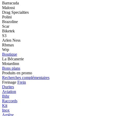
Barracuda
Malossi
Drag Specialties
Polini
Brazoline
Scar
Biketek
S3
Arlen Ness
Rbmax
Wrp
Boutique
La Bécanerie
Motardinn
Bons plans
Produits en promo
Recherches complémentaires
Freinage
Frein
Durites
Aviation
Bihr
Raccords
Kit
Inox
Arrière