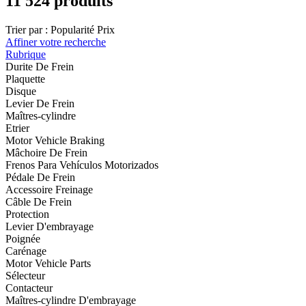
11 524 produits
Trier par :
Popularité
Prix
Affiner votre recherche
Rubrique
Durite De Frein
Plaquette
Disque
Levier De Frein
Maîtres-cylindre
Etrier
Motor Vehicle Braking
Mâchoire De Frein
Frenos Para Vehículos Motorizados
Pédale De Frein
Accessoire Freinage
Câble De Frein
Protection
Levier D'embrayage
Poignée
Carénage
Motor Vehicle Parts
Sélecteur
Contacteur
Maîtres-cylindre D'embrayage