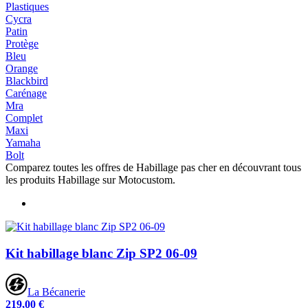
Plastiques
Cycra
Patin
Protège
Bleu
Orange
Blackbird
Carénage
Mra
Complet
Maxi
Yamaha
Bolt
Comparez toutes les offres de Habillage pas cher en découvrant tous
les produits Habillage sur Motocustom.
Kit habillage blanc Zip SP2 06-09
La Bécanerie
219,00 €