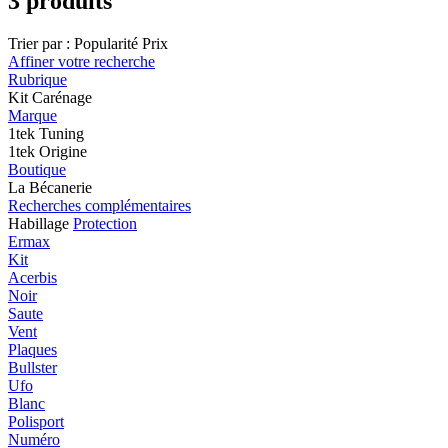
3 produits
Trier par :
Popularité
Prix
Affiner votre recherche
Rubrique
Kit Carénage
Marque
1tek Tuning
1tek Origine
Boutique
La Bécanerie
Recherches complémentaires
Habillage
Protection
Ermax
Kit
Acerbis
Noir
Saute
Vent
Plaques
Bullster
Ufo
Blanc
Polisport
Numéro