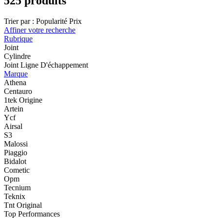
525 produits
Trier par :
Popularité
Prix
Affiner votre recherche
Rubrique
Joint
Cylindre
Joint Ligne D'échappement
Marque
Athena
Centauro
1tek Origine
Artein
Ycf
Airsal
S3
Malossi
Piaggio
Bidalot
Cometic
Opm
Tecnium
Teknix
Tnt Original
Top Performances