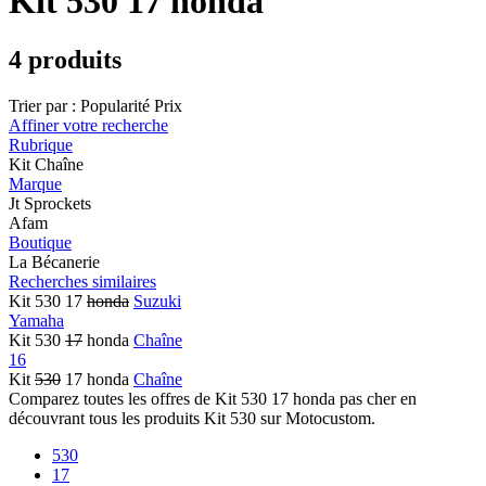
Kit 530 17 honda
4 produits
Trier par :
Popularité
Prix
Affiner votre recherche
Rubrique
Kit Chaîne
Marque
Jt Sprockets
Afam
Boutique
La Bécanerie
Recherches similaires
Kit 530 17
honda
Suzuki
Yamaha
Kit 530
17
honda
Chaîne
16
Kit
530
17 honda
Chaîne
Comparez toutes les offres de Kit 530 17 honda pas cher en
découvrant tous les produits Kit 530 sur Motocustom.
530
17