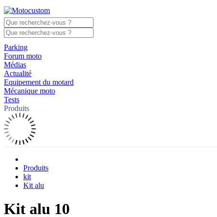
Parking
Forum moto
Médias
Actualité
Equipement du motard
Mécanique moto
Tests
Produits
Produits
kit
Kit alu
Kit alu 10