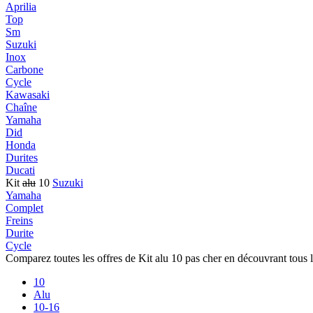
Aprilia
Top
Sm
Suzuki
Inox
Carbone
Cycle
Kawasaki
Chaîne
Yamaha
Did
Honda
Durites
Ducati
Kit
alu
10
Suzuki
Yamaha
Complet
Freins
Durite
Cycle
Comparez toutes les offres de Kit alu 10 pas cher en découvrant tous 
10
Alu
10-16