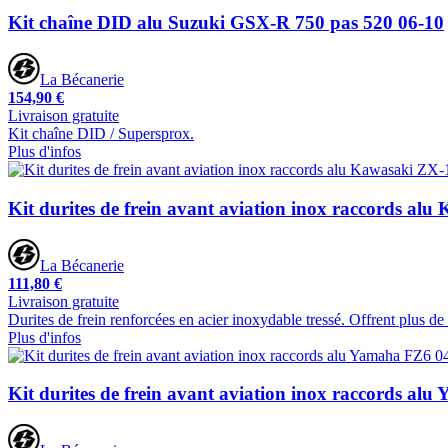
Kit chaîne DID alu Suzuki GSX-R 750 pas 520 06-10
La Bécanerie
154,90 €
Livraison gratuite
Kit chaîne DID / Supersprox.
Plus d'infos
Kit durites de frein avant aviation inox raccords al
La Bécanerie
111,80 €
Livraison gratuite
Durites de frein renforcées en acier inoxydable tressé. Offrent plus d
Plus d'infos
Kit durites de frein avant aviation inox raccords al