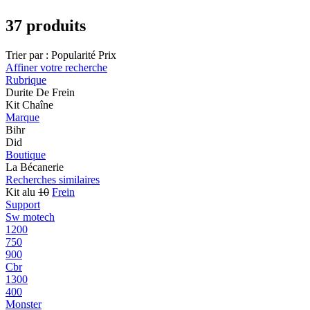
37 produits
Trier par :
Popularité
Prix
Affiner votre recherche
Rubrique
Durite De Frein
Kit Chaîne
Marque
Bihr
Did
Boutique
La Bécanerie
Recherches similaires
Kit alu
10
Frein
Support
Sw motech
1200
750
900
Cbr
1300
400
Monster