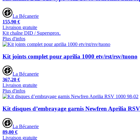
La Bécanerie
155,90 €
Livraison gratuite
Kit chaîne DID / Supersprox.
Plus d'infos
Kit joints complet pour aprilia 1000 etv/rst/rsv/tuono
La Bécanerie
367,20 €
Livraison gratuite
Plus d'infos
Kit disques d’embrayage garnis Newfren Aprilia RSV
La Bécanerie
89,00 €
Livraison gratuite