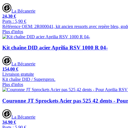
La Bécanerie
24,30 €
Ports : 5,90 €
Référence OEM: 2R000041, kit ancien ressorts avec repère bleu, gode
Plus d'infos
Kit chaîne DID acier Aprilia RSV 1000 R 04-
La Bécanerie
154,00 €
Livraison gratuite
Kit chaîne DID / Supersprox.
Plus d'infos
Couronne JT Sprockets Acier pas 525 42 dents - Pou
La Bécanerie
34,90 €
Ports : 5,90 €