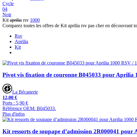
Cycle
04
Noir
Kit
aprilia
rsv
1000
Comparez toutes les offres de Kit aprilia rsv pas cher en découvrant t
Rsv
Aprilia
Kit
Pivot vis fixation de couronne B045033 pour Aprilia
La Bécanerie
12,00 €
Ports : 5,90 €
Référence OEM: B045033.
Plus d'infos
Kit ressorts de soupape d’admission 2R000041 pour 