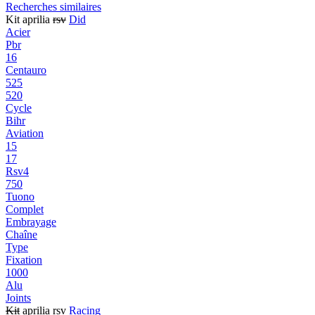
Recherches similaires
Kit aprilia
rsv
Did
Acier
Pbr
16
Centauro
525
520
Cycle
Bihr
Aviation
15
17
Rsv4
750
Tuono
Complet
Embrayage
Chaîne
Type
Fixation
1000
Alu
Joints
Kit
aprilia rsv
Racing