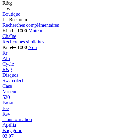
R&g
Trw
Boutique
La Bécanerie
Recherches complémentaires
Kit cbr 1000
Moteur
Chaîne
Recherches similaires
Kit
cbr
1000
Noir
Rr
Alu
Cycle
R&g
Disques
Sw-motech
Case
Moteur
520
Bmw
Fzs
Rsv
Transformation
Aprilia
Bagagerie
03 07