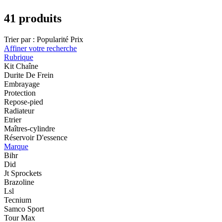
41 produits
Trier par :
Popularité
Prix
Affiner votre recherche
Rubrique
Kit Chaîne
Durite De Frein
Embrayage
Protection
Repose-pied
Radiateur
Etrier
Maîtres-cylindre
Réservoir D'essence
Marque
Bihr
Did
Jt Sprockets
Brazoline
Lsl
Tecnium
Samco Sport
Tour Max