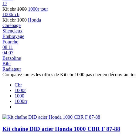
17
Kit
cbr
1000
1000r tour
1000r cb
Kit
cbr 1000
Honda
Carénage
Silencieux
Embrayage
Fourche
08 11
04 07
Brazoline
Bihr
Radiateur
Comparez toutes les offres de Kit cbr 1000 pas cher en découvrant to
Cbr
1000r
1000
1000rr
Kit chaîne DID acier Honda 1000 CBR F 87-88