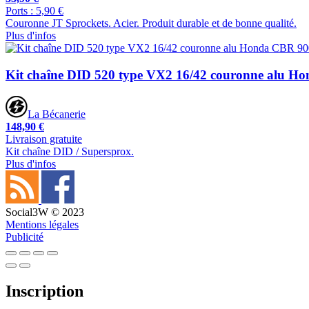
Ports : 5,90 €
Couronne JT Sprockets. Acier. Produit durable et de bonne qualité.
Plus d'infos
Kit chaîne DID 520 type VX2 16/42 couronne alu H
La Bécanerie
148,90 €
Livraison gratuite
Kit chaîne DID / Supersprox.
Plus d'infos
Social3W © 2023
Mentions légales
Publicité
Inscription