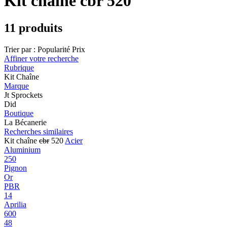
Kit chaîne cbr 520
11 produits
Trier par :
Popularité
Prix
Affiner votre recherche
Rubrique
Kit Chaîne
Marque
Jt Sprockets
Did
Boutique
La Bécanerie
Recherches similaires
Kit chaîne
cbr
520
Acier
Aluminium
250
Pignon
Or
PBR
14
Aprilia
600
48