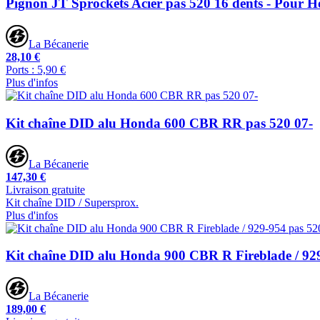
Pignon JT Sprockets Acier pas 520 16 dents - Pour
La Bécanerie
28,10 €
Ports : 5,90 €
Plus d'infos
Kit chaîne DID alu Honda 600 CBR RR pas 520 07-
La Bécanerie
147,30 €
Livraison gratuite
Kit chaîne DID / Supersprox.
Plus d'infos
Kit chaîne DID alu Honda 900 CBR R Fireblade / 929
La Bécanerie
189,00 €