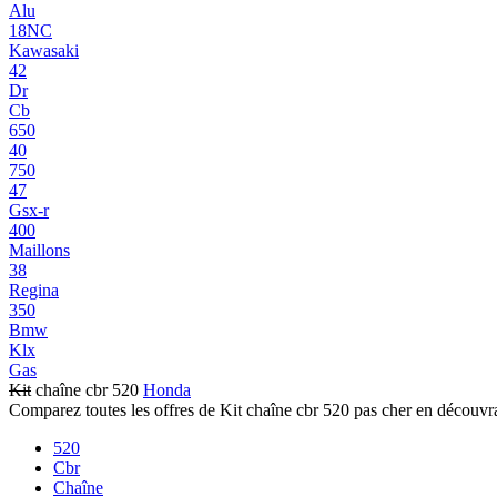
Alu
18NC
Kawasaki
42
Dr
Cb
650
40
750
47
Gsx-r
400
Maillons
38
Regina
350
Bmw
Klx
Gas
Kit
chaîne cbr 520
Honda
Comparez toutes les offres de Kit chaîne cbr 520 pas cher en découvr
520
Cbr
Chaîne