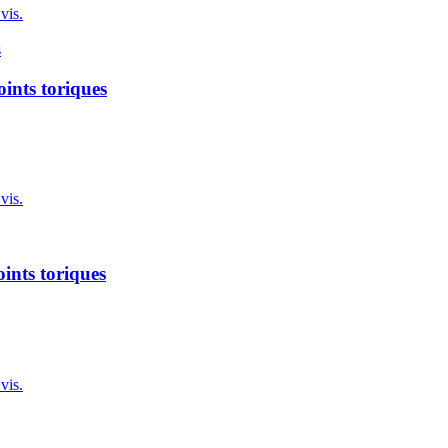
vis.
ints toriques
vis.
ints toriques
vis.