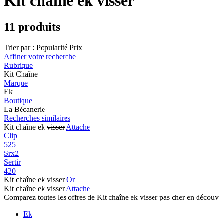
Kit chaîne ek visser
11 produits
Trier par :
Popularité
Prix
Affiner votre recherche
Rubrique
Kit Chaîne
Marque
Ek
Boutique
La Bécanerie
Recherches similaires
Kit chaîne ek
visser
Attache
Clip
525
Srx2
Sertir
420
Kit
chaîne ek
visser
Or
Kit chaîne
ek
visser
Attache
Comparez toutes les offres de Kit chaîne ek visser pas cher en découv
Ek