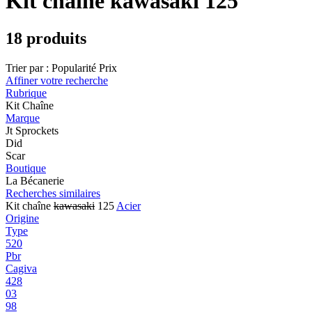
Kit chaîne kawasaki 125
18 produits
Trier par :
Popularité
Prix
Affiner votre recherche
Rubrique
Kit Chaîne
Marque
Jt Sprockets
Did
Scar
Boutique
La Bécanerie
Recherches similaires
Kit chaîne
kawasaki
125
Acier
Origine
Type
520
Pbr
Cagiva
428
03
98