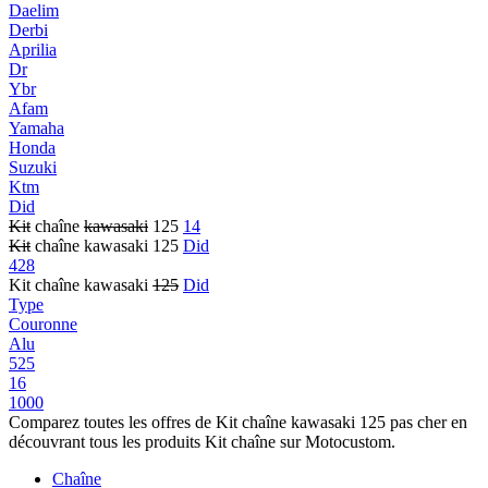
Daelim
Derbi
Aprilia
Dr
Ybr
Afam
Yamaha
Honda
Suzuki
Ktm
Did
Kit
chaîne
kawasaki
125
14
Kit
chaîne kawasaki 125
Did
428
Kit chaîne kawasaki
125
Did
Type
Couronne
Alu
525
16
1000
Comparez toutes les offres de Kit chaîne kawasaki 125 pas cher en
découvrant tous les produits Kit chaîne sur Motocustom.
Chaîne