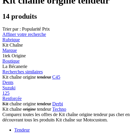
Kit chaîne origine tendeur
14 produits
Trier par :
Popularité
Prix
Affiner votre recherche
Rubrique
Kit Chaîne
Marque
1tek Origine
Boutique
La Bécanerie
Recherches similaires
Kit chaîne origine
tendeur
C45
Dents
Suzuki
125
Renforcée
Kit
chaîne origine
tendeur
Derbi
Kit chaîne
origine
tendeur
Techno
Comparez toutes les offres de Kit chaîne origine tendeur pas cher en
découvrant tous les produits Kit chaîne sur Motocustom.
Tendeur