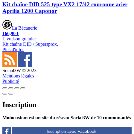
Kit chaîne DID 525 type VX2 17/42 couronne acier
Aprilia 1200 Caponor
La Bécanerie
166,90 €
Livraison gratuite
Kit chaîne DID / Supersprox.
Plus d'infos
Social3W © 2023
Mentions légales
Publicité
Inscription
Motocustom est un site du réseau Social3W de 10 communautés