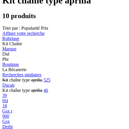
Kit chaîne type aprilia
10 produits
Trier par :
Popularité
Prix
Affiner votre recherche
Rubrique
Kit Chaîne
Marque
Did
Pbr
Boutique
La Bécanerie
Recherches similaires
Kit
chaîne type
aprilia
525
Ducati
Kit chaîne type
aprilia
46
39
Hd
18
Gsx r
900
Gsx
Derbi