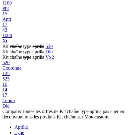
1100
Pbr
15
Anti
17
43
1000
Xt
Kit
chaîne
type
aprilia
530
Kit
chaîne type aprilia
Did
Kit chaîne
type
aprilia
Vx2
520
Couronne
125
525
16
14
17
Tuono
Did
Comparez toutes les offres de Kit chaîne type aprilia pas cher en
découvrant tous les produits Kit chaîne sur Motocustom.
Aprilia
Type