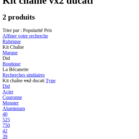
Kit chaîne vx2 ducati
2 produits
Trier par :
Popularité
Prix
Affiner votre recherche
Rubrique
Kit Chaîne
Marque
Did
Boutique
La Bécanerie
Recherches similaires
Kit chaîne
vx2
ducati
Type
Did
Acier
Couronne
Monster
Aluminium
40
525
750
42
39