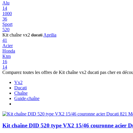
Alu
14
1000
36
Sport
520
Kit chaîne vx2
ducati
Aprilia
41
Acier
Honda
Ktm
16
14
Comparez toutes les offres de Kit chaîne vx2 ducati pas cher en déco
Vx2
Ducati
Chaîne
Guide-chaîne
Kit chaîne DID 520 type VX2 15/46 couronne acier D