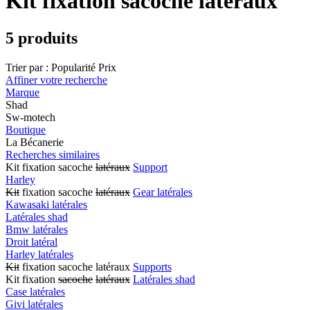
Kit fixation sacoche latéraux
5 produits
Trier par :
Popularité
Prix
Affiner votre recherche
Marque
Shad
Sw-motech
Boutique
La Bécanerie
Recherches similaires
Kit fixation sacoche
latéraux
Support
Harley
Kit
fixation sacoche
latéraux
Gear latérales
Kawasaki latérales
Latérales shad
Bmw latérales
Droit latéral
Harley latérales
Kit
fixation sacoche latéraux
Supports
Kit fixation
sacoche
latéraux
Latérales shad
Case latérales
Givi latérales