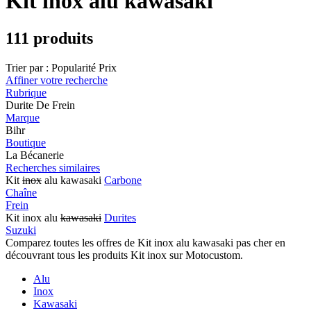
Kit inox alu kawasaki
111 produits
Trier par :
Popularité
Prix
Affiner votre recherche
Rubrique
Durite De Frein
Marque
Bihr
Boutique
La Bécanerie
Recherches similaires
Kit
inox
alu kawasaki
Carbone
Chaîne
Frein
Kit inox alu
kawasaki
Durites
Suzuki
Comparez toutes les offres de Kit inox alu kawasaki pas cher en
découvrant tous les produits Kit inox sur Motocustom.
Alu
Inox
Kawasaki