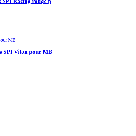
s SPI Racing rouge p
ts SPI Viton pour MB