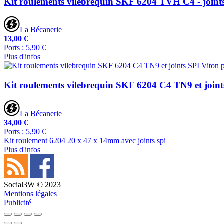
Kit roulements vilebrequin SKF 6204 TVH C4 - joint
La Bécanerie
13,00 €
Ports : 5,90 €
Plus d'infos
Kit roulements vilebrequin SKF 6204 C4 TN9 et join
La Bécanerie
34,00 €
Ports : 5,90 €
Kit roulement 6204 20 x 47 x 14mm avec joints spi
Plus d'infos
Social3W © 2023
Mentions légales
Publicité