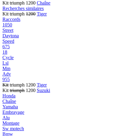
Kit triumph 1200
Chaîne
Recherches similaires
Kit triumph
1200
Tiger
Raccords
1050
Street
Daytona
Speed
675
18
Cycle
Lsl
Mm
Adv
955
Kit
triumph 1200
Tiger
Kit
triumph
1200
Suzuki
Honda
Chaîne
Yamaha
Embrayage
Alu
Montage
Sw motech
Bmw