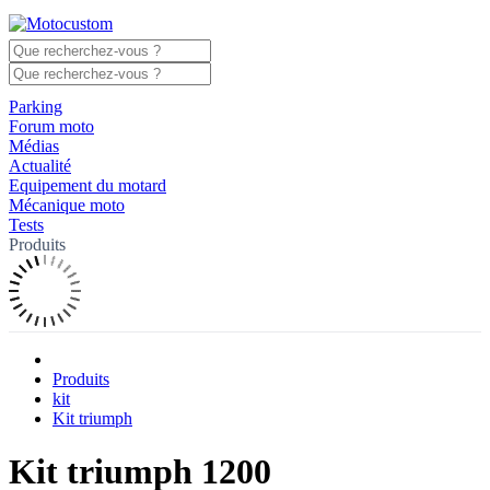
Parking
Forum moto
Médias
Actualité
Equipement du motard
Mécanique moto
Tests
Produits
Produits
kit
Kit triumph
Kit triumph 1200