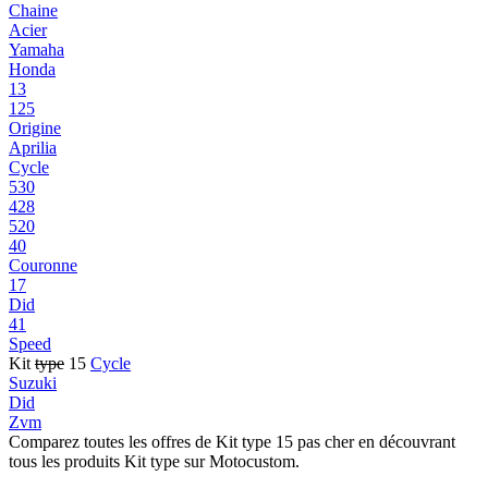
Chaine
Acier
Yamaha
Honda
13
125
Origine
Aprilia
Cycle
530
428
520
40
Couronne
17
Did
41
Speed
Kit
type
15
Cycle
Suzuki
Did
Zvm
Comparez toutes les offres de Kit type 15 pas cher en découvrant
tous les produits Kit type sur Motocustom.