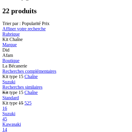
22 produits
Trier par :
Popularité
Prix
Affiner votre recherche
Rubrique
Kit Chaîne
Marque
Did
Afam
Boutique
La Bécanerie
Recherches complémentaires
Kit type 15
Chaîne
Suzuki
Recherches similaires
Kit
type 15
Chaîne
Standard
Kit type
15
525
16
Suzuki
45
Kawasaki
14