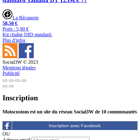
standard Yamaha DT 125MX 77
La Bécanerie
58,50 €
Ports : 5,90 €
Kit chaîne DID standard.
Plus d'infos
Social3W © 2023
Mentions légales
Publicité
Inscription
Motocustom est un site du réseau Social3W de 10 communautés
OU
Adresse email