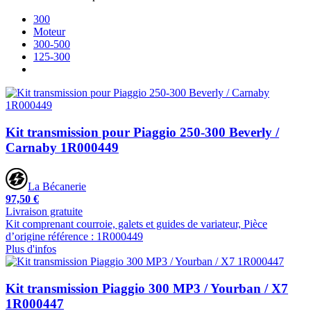
300
Moteur
300-500
125-300
Kit transmission pour Piaggio 250-300 Beverly /
Carnaby 1R000449
La Bécanerie
97,50 €
Livraison gratuite
Kit comprenant courroie, galets et guides de variateur, Pièce
d’origine référence : 1R000449
Plus d'infos
Kit transmission Piaggio 300 MP3 / Yourban / X7
1R000447