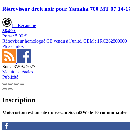
Rétroviseur droit noir pour Yamaha 700 MT 07 14-1
La Bécanerie
38,40 €
Ports : 5,90 €
Rétroviseur homologué CE vendu à l’unité, OEM : 1RC262800000
Plus d'infos
Social3W © 2023
Mentions légales
Publicité
Inscription
Motocustom est un site du réseau Social3W de 10 communautés