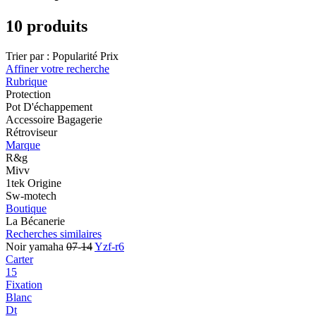
10 produits
Trier par :
Popularité
Prix
Affiner votre recherche
Rubrique
Protection
Pot D'échappement
Accessoire Bagagerie
Rétroviseur
Marque
R&g
Mivv
1tek Origine
Sw-motech
Boutique
La Bécanerie
Recherches similaires
Noir yamaha
07
-
14
Yzf-r6
Carter
15
Fixation
Blanc
Dt