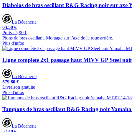
Diabolos de bras oscillant R&G Racing noir sur ax
La Bécanerie
64,50 €
Ports : 5,90 €
Pions de bras oscillant. Montage sur l’axe de la roue arrière.
Plus d'infos
Ligne complète 2x1 passage haut MIVV GP Steel no
La Bécanerie
579,60 €
Livraison gratuite
Plus d'infos
Tampons de bras oscillant R&G Racing noir Yamaha
La Bécanerie
57,40 €