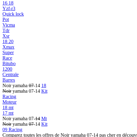
16 18
Yzf-r3
Quick lock
Pot
Vicma
Tdr
Xsr
18 20
Xmax
Super
Race
Bitubo
1200
Centrale
Barres
Noir yamaha
07
-14
18
Noir
yamaha 07-14
Kit
Racing
Moteur
18 mt
17 mt
Noir yamaha 07-
14
Mt
Noir
yamaha
07
-14
Kit
09 Racing
Comparez toutes les offres de Noir yamaha 07-14 pas cher en découv