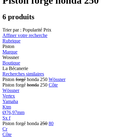
Piston forgé honda 250
6 produits
Trier par :
Popularité
Prix
Affiner votre recherche
Rubrique
Piston
Marque
Wossner
Boutique
La Bécanerie
Recherches similaires
Piston
forgé
honda 250
Wössner
Piston forgé
honda
250
Côte
Wössner
Vertex
Yamaha
Ktm
Ø76,97mm
Sx f
Piston forgé honda
250
80
Cr
Côte