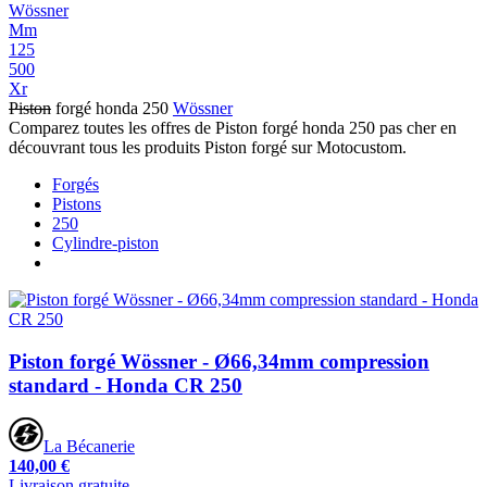
Wössner
Mm
125
500
Xr
Piston
forgé honda 250
Wössner
Comparez toutes les offres de Piston forgé honda 250 pas cher en
découvrant tous les produits Piston forgé sur Motocustom.
Forgés
Pistons
250
Cylindre-piston
Piston forgé Wössner - Ø66,34mm compression
standard - Honda CR 250
La Bécanerie
140,00 €
Livraison gratuite