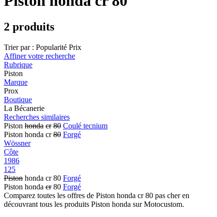
Piston honda cr 80
2 produits
Trier par :
Popularité
Prix
Affiner votre recherche
Rubrique
Piston
Marque
Prox
Boutique
La Bécanerie
Recherches similaires
Piston
honda
cr
80
Coulé tecnium
Piston honda cr
80
Forgé
Wössner
Côte
1986
125
Piston
honda cr 80
Forgé
Piston honda
cr
80
Forgé
Comparez toutes les offres de Piston honda cr 80 pas cher en
découvrant tous les produits Piston honda sur Motocustom.