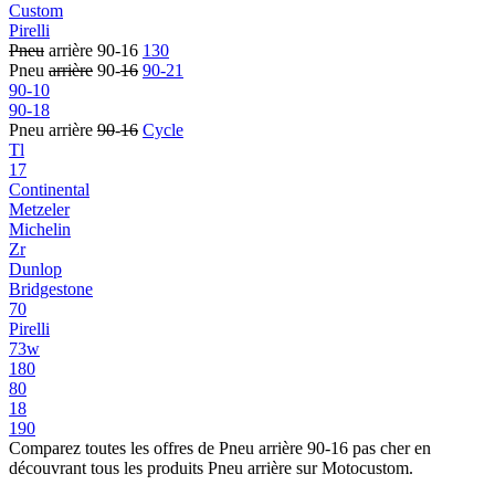
Custom
Pirelli
Pneu
arrière 90-16
130
Pneu
arrière
90-
16
90-21
90-10
90-18
Pneu arrière
90
-
16
Cycle
Tl
17
Continental
Metzeler
Michelin
Zr
Dunlop
Bridgestone
70
Pirelli
73w
180
80
18
190
Comparez toutes les offres de Pneu arrière 90-16 pas cher en
découvrant tous les produits Pneu arrière sur Motocustom.