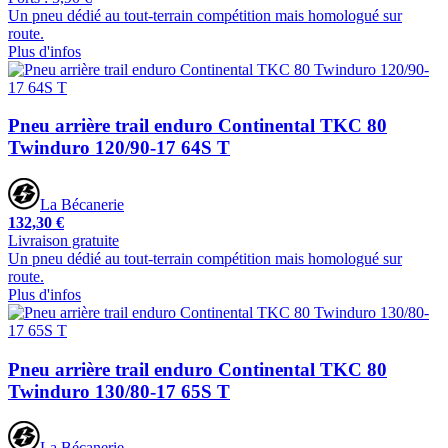
Un pneu dédié au tout-terrain compétition mais homologué sur
route.
Plus d'infos
Pneu arrière trail enduro Continental TKC 80
Twinduro 120/90-17 64S T
La Bécanerie
132,30 €
Livraison gratuite
Un pneu dédié au tout-terrain compétition mais homologué sur
route.
Plus d'infos
Pneu arrière trail enduro Continental TKC 80
Twinduro 130/80-17 65S T
La Bécanerie