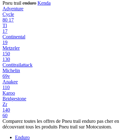
Pneu trail
enduro
Kenda
Adventure
Cycle
80 17
Tl
17
Continental
19
Metzeler
150
130
Contitrailattack
Michelin
69v
Anakee
110
Karoo
Bridgestone
Zr
140
60
Comparez toutes les offres de Pneu trail enduro pas cher en
découvrant tous les produits Pneu trail sur Motocustom.
Enduro