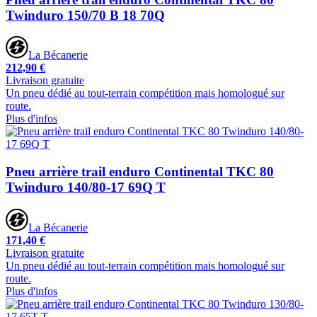
Twinduro 150/70 B 18 70Q
La Bécanerie
212,90 €
Livraison gratuite
Un pneu dédié au tout-terrain compétition mais homologué sur
route.
Plus d'infos
Pneu arrière trail enduro Continental TKC 80
Twinduro 140/80-17 69Q T
La Bécanerie
171,40 €
Livraison gratuite
Un pneu dédié au tout-terrain compétition mais homologué sur
route.
Plus d'infos