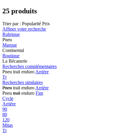
25 produits
Trier par :
Popularité
Prix
Affiner votre recherche
Rubrique
Pneu
Marque
Continental
Boutique
La Bécanerie
Recherches complémentaires
Pneu trail enduro
Arrière
Tt
Recherches similaires
Pneu
trail enduro
Arrière
Pneu
trail
enduro
Fim
Cycle
Arrière
90
80
120
Mitas
Tt