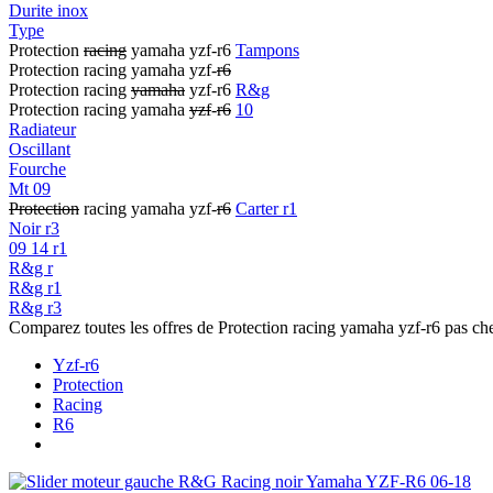
Durite inox
Type
Protection
racing
yamaha yzf-r6
Tampons
Protection racing yamaha yzf-
r6
Protection racing
yamaha
yzf-r6
R&g
Protection racing yamaha
yzf
-
r6
10
Radiateur
Oscillant
Fourche
Mt 09
Protection
racing yamaha yzf-
r6
Carter r1
Noir r3
09 14 r1
R&g r
R&g r1
R&g r3
Comparez toutes les offres de Protection racing yamaha yzf-r6 pas ch
Yzf-r6
Protection
Racing
R6