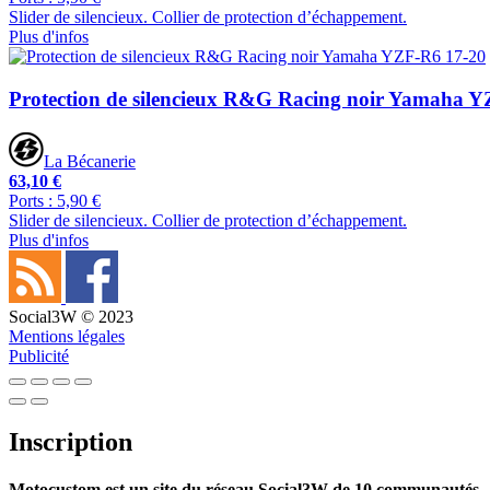
Slider de silencieux. Collier de protection d’échappement.
Plus d'infos
Protection de silencieux R&G Racing noir Yamaha 
La Bécanerie
63,10 €
Ports : 5,90 €
Slider de silencieux. Collier de protection d’échappement.
Plus d'infos
Social3W © 2023
Mentions légales
Publicité
Inscription
Motocustom est un site du réseau Social3W de 10 communautés