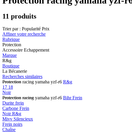
Protection racing yamaha yzf-r
11 produits
Trier par :
Popularité
Prix
Affiner votre recherche
Rubrique
Protection
Accessoire Echappement
Marque
R&g
Boutique
La Bécanerie
Recherches similaires
Protection
racing yamaha yzf-r6
R&g
17 18
Noir
Protection
racing
yamaha yzf-r6
Bihr Frein
Durite frein
Carbone Frein
Noir R&g
Mivv Silencieux
Frein noirs
Chaîne