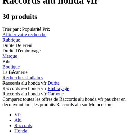
Raccords alu honda vfr
30 produits
Trier par :
Popularité
Prix
Affiner votre recherche
Rubrique
Durite De Frein
Durite D'embrayage
Marque
Bihr
Boutique
La Bécanerie
Recherches similaires
Raccords
alu honda vfr
Durite
Raccords
alu
honda vfr
Embrayage
Raccords alu honda
vfr
Carbone
Comparez toutes les offres de Raccords alu honda vfr pas cher en
découvrant tous les produits Raccords alu sur Motocustom.
Vfr
Alu
Raccords
Honda