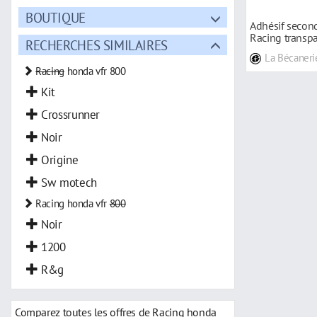
BOUTIQUE
Adhésif seco
Racing transp
RECHERCHES SIMILAIRES
800 F 14-17
La Bécaneri
Racing
honda vfr 800
Kit
Crossrunner
Noir
Origine
Sw motech
Racing honda vfr
800
Noir
1200
R&g
Comparez toutes les offres de Racing honda