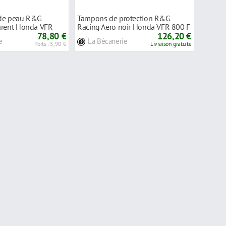
nde peau R&G
Tampons de protection R&G
arent Honda VFR
Racing Aero noir Honda VFR 800 F
78,80 €
14-18
126,20 €
e
La Bécanerie
Ports : 5,90 €
Livraison gratuite