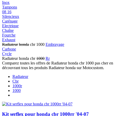
Inox
Tampons
08 16
Silencieux
Carénage
Electrique
Chaîne
Fourche
Exhaust
Radiateur
honda
cbr 1000
Embrayage
Carbone
Cycle
Radiateur honda cbr
1000
Rr
Comparez toutes les offres de Radiateur honda cbr 1000 pas cher en
découvrant tous les produits Radiateur honda sur Motocustom.
Radiateur
Cbr
1000r
1000
Kit serflex pour honda cbr 1000rr '04-07