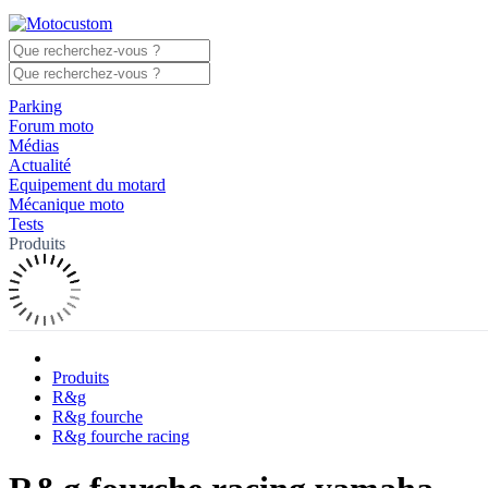
Parking
Forum moto
Médias
Actualité
Equipement du motard
Mécanique moto
Tests
Produits
Produits
R&g
R&g fourche
R&g fourche racing