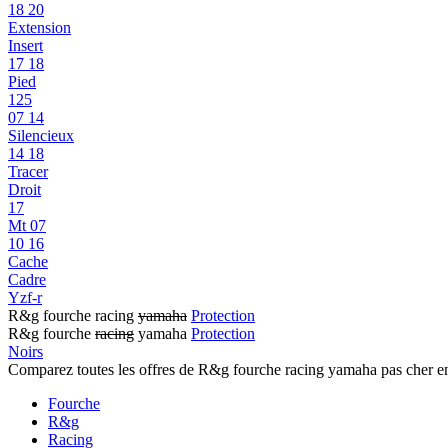
18 20
Extension
Insert
17 18
Pied
125
07 14
Silencieux
14 18
Tracer
Droit
17
Mt 07
10 16
Cache
Cadre
Yzf-r
R&g fourche racing
yamaha
Protection
R&g fourche
racing
yamaha
Protection
Noirs
Comparez toutes les offres de R&g fourche racing yamaha pas cher e
Fourche
R&g
Racing