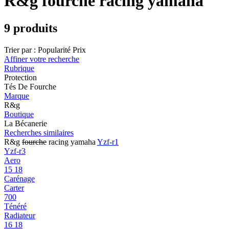
R&g fourche racing yamaha
9 produits
Trier par :
Popularité
Prix
Affiner votre recherche
Rubrique
Protection
Tés De Fourche
Marque
R&g
Boutique
La Bécanerie
Recherches similaires
R&g
fourche
racing yamaha
Yzf-r1
Yzf-r3
Aero
15 18
Carénage
Carter
700
Ténéré
Radiateur
16 18