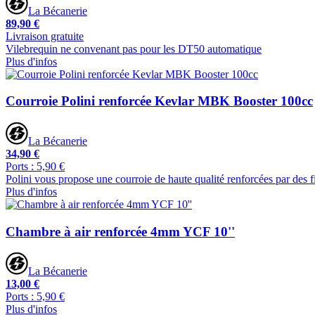
La Bécanerie
89,90 €
Livraison gratuite
Vilebrequin ne convenant pas pour les DT50 automatique
Plus d'infos
Courroie Polini renforcée Kevlar MBK Booster 100cc
La Bécanerie
34,90 €
Ports : 5,90 €
Polini vous propose une courroie de haute qualité renforcées par des fi
Plus d'infos
Chambre à air renforcée 4mm YCF 10''
La Bécanerie
13,00 €
Ports : 5,90 €
Plus d'infos