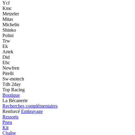
Ycf
Kmc
Metzeler
Mitas
Michelin
Shinko
Polini
Trw
Ek
Artek
Did
Ebc
Newfren
Pirelli
Sw-motech
Tdh 2day
Top Racing
Boutique
La Bécanerie
Recherches complémentaires
Renforcé
Embrayage
Ressorts
Pneu
Kit
Chaîne